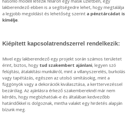
hasonló modell létezik féláron egy másik üzletben, egy
lakberendező ebben is a segítségedre lehet, hogy megtalálja
a legjobb megoldást és lehetőség szerint
a pénztárcádat is
kímélje
.
Kiépített kapcsolatrendszerrel rendelkezik:
Mivel egy lakberendező egy projekt során számos területet
érint, biztos, hogy
tud szakembert ajánlani
, legyen szó
felújítási, átalakítási munkákról, mint a villanyszerelés, burkolás
vagy tapétázás, egészen az utolsó simításokig, mint a
függönyök vagy a dekorációk kiválasztása, a kerttervezéssel
bezárólag. Az ajánlásra érkező szakembereknél már nem
kérdés, hogy megbízhatóak-e és általában kedvezőbb
határidőkkel is dolgoznak, mintha valakit egy hirdetés alapján
bízunk meg.