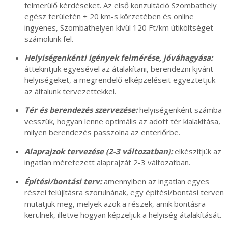
felmerülő kérdéseket. Az első konzultáció Szombathely
egész területén + 20 km-s körzetében és online
ingyenes, Szombathelyen kívül 120 Ft/km útiköltséget
számolunk fel.
Helyiségenkénti igények felmérése, jóváhagyása:
áttekintjük egyesével az átalakítani, berendezni kjvánt
helyiségeket, a megrendelő elképzeléseit egyeztetjük
az általunk tervezettekkel.
Tér és berendezés szervezése:
helyiségenként számba
vesszük, hogyan lenne optimális az adott tér kialakítása,
milyen berendezés passzolna az enteriőrbe.
Alaprajzok tervezése (2-3 változatban):
elkészítjük az
ingatlan méretezett alaprajzát 2-3 változatban.
Építési/bontási terv:
amennyiben az ingatlan egyes
részei felújításra szorulnának, egy építési/bontási terven
mutatjuk meg, melyek azok a részek, amik bontásra
kerülnek, illetve hogyan képzeljük a helyiség átalakítását.