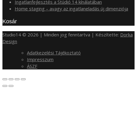
Ingatlanfejlesztés a Stúdió 14 kínálatában
Home staging – avagy az ingatlaneladás új dimenziója
Kosár
Studio14 © 2026 | Minden jog fenntartva | Készítette:
Dorka
Design
Adatkezelési Tájékoztató
Impresszum
ÁSZF