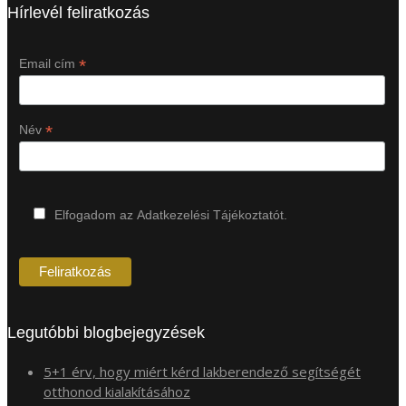
Hírlevél feliratkozás
*
Email cím
*
Név
Elfogadom az Adatkezelési Tájékoztatót.
Legutóbbi blogbejegyzések
5+1 érv, hogy miért kérd lakberendező segítségét
otthonod kialakításához