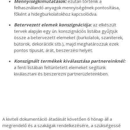
Mennyiségkimutatások:
ezután történik a
felhasználandó anyagok mennyiségének pontosítása,
főként a hidegburkolatokhoz kapcsolódva.
Betervezett elemek konszignációja:
az elkészült
tervek alapján egy ún. konszignációs listába gyűjtjük
össze a betervezett elemeket (burkolatok, szaniterek,
bútorok, dekorációk stb.), majd meghatározzuk ezek
pontos típusát, árát, beszerzési helyét.
Konszignált termékek kiválasztása partnereinknél:
a fenti listában feltüntetett elemeket segítünk
kiválasztani és beszerezni partnerüzleteinkben.
A kiviteli dokumentáció átadását követően 6 hónap áll a
megrendelő és a szakágak rendelkezésére, a szükségessé