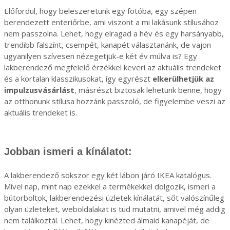
Előfordul, hogy beleszeretünk egy fotóba, egy szépen
berendezett enteriőrbe, ami viszont a mi lakásunk stílusához
nem passzolna. Lehet, hogy elragad a hév és egy harsányabb,
trendibb falszínt, csempét, kanapét választanánk, de vajon
ugyanilyen szívesen nézegetjük-e két év múlva is? Egy
lakberendező megfelelő érzékkel keveri az aktuális trendeket
és a kortalan klasszikusokat, így egyrészt
elkerülhetjük az
impulzusvásárlást
, másrészt biztosak lehetünk benne, hogy
az otthonunk stílusa hozzánk passzoló, de figyelembe veszi az
aktuális trendeket is.
Jobban ismeri a kínálatot:
A lakberendező sokszor egy két lábon járó IKEA katalógus.
Mivel nap, mint nap ezekkel a termékekkel dolgozik, ismeri a
bútorboltok, lakberendezési üzletek kínálatát, sőt valószínűleg
olyan üzleteket, weboldalakat is tud mutatni, amivel még addig
nem találkoztál. Lehet, hogy kinézted álmaid kanapéját, de