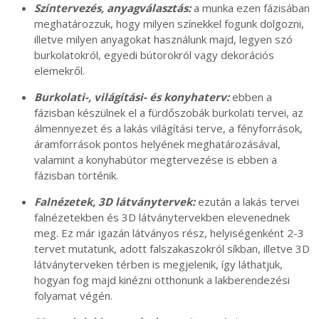
Színtervezés, anyagválasztás:
a munka ezen fázisában
meghatározzuk, hogy milyen színekkel fogunk dolgozni,
illetve milyen anyagokat használunk majd, legyen szó
burkolatokról, egyedi bútorokról vagy dekorációs
elemekről.
Burkolati-, világítási- és konyhaterv:
ebben a
fázisban készülnek el a fürdőszobák burkolati tervei, az
álmennyezet és a lakás világítási terve, a fényforrások,
áramforrások pontos helyének meghatározásával,
valamint a konyhabútor megtervezése is ebben a
fázisban történik.
Falnézetek, 3D látványtervek:
ezután a lakás tervei
falnézetekben és 3D látványtervekben elevenednek
meg. Ez már igazán látványos rész, helyiségenként 2-3
tervet mutatunk, adott falszakaszokról síkban, illetve 3D
látványterveken térben is megjelenik, így láthatjuk,
hogyan fog majd kinézni otthonunk a lakberendezési
folyamat végén.