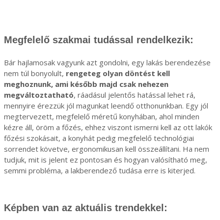
Megfelelő szakmai tudással rendelkezik:
Bár hajlamosak vagyunk azt gondolni, egy lakás berendezése
nem túl bonyolult,
rengeteg olyan döntést kell
meghoznunk, ami később majd csak nehezen
megváltoztatható
, ráadásul jelentős hatással lehet rá,
mennyire érezzük jól magunkat leendő otthonunkban. Egy jól
megtervezett, megfelelő méretű konyhában, ahol minden
kézre áll, öröm a főzés, ehhez viszont ismerni kell az ott lakók
főzési szokásait, a konyhát pedig megfelelő technológiai
sorrendet követve, ergonomikusan kell összeállítani. Ha nem
tudjuk, mit is jelent ez pontosan és hogyan valósítható meg,
semmi probléma, a lakberendező tudása erre is kiterjed.
Képben van az aktuális trendekkel: