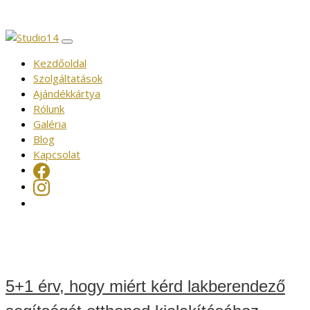
Kezdőoldal
Szolgáltatások
Ajándékkártya
Rólunk
Galéria
Blog
Kapcsolat
5+1 érv, hogy miért kérd lakberendező