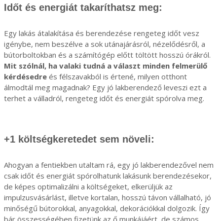
Időt és energiát takaríthatsz meg:
Egy lakás átalakítása és berendezése rengeteg időt vesz
igénybe, nem beszélve a sok utánajárásról, nézelődésről, a
bútorboltokban és a számítógép előtt töltött hosszú órákról.
Mit szólnál, ha valaki tudná a választ minden felmerülő
kérdésedre
és félszavakból is értené, milyen otthont
álmodtál meg magadnak? Egy jó lakberendező leveszi ezt a
terhet a válladról, rengeteg időt és energiát spórolva meg.
+1 költségkeretedet sem növeli:
Ahogyan a fentiekben utaltam rá, egy jó lakberendezővel nem
csak időt és energiát spórolhatunk lakásunk berendezésekor,
de képes optimalizálni a költségeket, elkerüljük az
impulzusvásárlást, illetve kortalan, hosszú távon vállalható, jó
minőségű bútorokkal, anyagokkal, dekorációkkal dolgozik. Így
bár összességében fizetünk az ő munkájáért, de számos