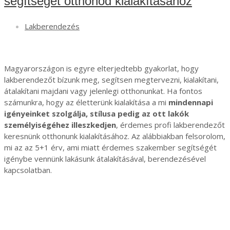
segítségét otthonod kialakításához
Lakberendezés
Magyarországon is egyre elterjedtebb gyakorlat, hogy
lakberendezőt bízunk meg, segítsen megtervezni, kialakítani,
átalakítani majdani vagy jelenlegi otthonunkat. Ha fontos
számunkra, hogy az életterünk kialakítása a mi
mindennapi
igényeinket szolgálja, stílusa pedig az ott lakók
személyiségéhez illeszkedjen
, érdemes profi lakberendezőt
keresnünk otthonunk kialakításához. Az alábbiakban felsorolom,
mi az az 5+1 érv, ami miatt érdemes szakember segítségét
igénybe vennünk lakásunk átalakításával, berendezésével
kapcsolatban.