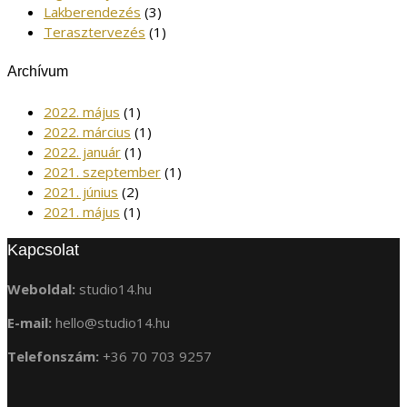
Lakberendezés
(3)
Terasztervezés
(1)
Archívum
2022. május
(1)
2022. március
(1)
2022. január
(1)
2021. szeptember
(1)
2021. június
(2)
2021. május
(1)
Kapcsolat
Weboldal:
studio14.hu
E-mail:
hello@studio14.hu
Telefonszám:
+36 70 703 9257