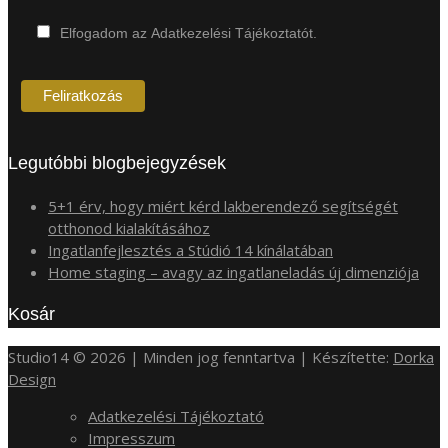
Elfogadom az Adatkezelési Tájékoztatót.
Legutóbbi blogbejegyzések
5+1 érv, hogy miért kérd lakberendező segítségét
otthonod kialakításához
Ingatlanfejlesztés a Stúdió 14 kínálatában
Home staging – avagy az ingatlaneladás új dimenziója
Kosár
Studio14 © 2026 | Minden jog fenntartva | Készítette:
Dorka
Design
Adatkezelési Tájékoztató
Impresszum