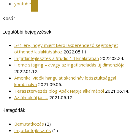
youtube
Kosár
Legutóbbi bejegyzések
5+1 érv, hogy miért kérd lakberendező segítségét
otthonod kialakításához
2022.05.11.
Ingatlanfejlesztés a Stúdió 14 kínálatában
2022.03.24.
Home staging – avagy az ingatlaneladás új dimenziója
2022.01.12.
Amerikai vidéki hangulat skandináv letisztultsággal
kombinálva
2021.09.06.
Terasztervezés blog Apák Napja alkalmából
2021.06.14.
Az álmok útján …
2021.06.12.
Kategóriák
Bemutatkozás
(2)
Ingatlanfejlesztés
(1)