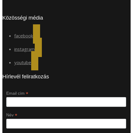
Közösségi média
facebook
instagram
youtube
Hírlevél feliratkozás
*
Email cím
*
Név