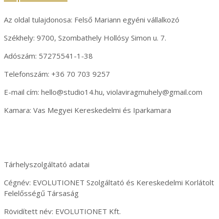
Az oldal tulajdonosa: Felső Mariann egyéni vállalkozó
Székhely: 9700, Szombathely Hollósy Simon u. 7.
Adószám: 57275541-1-38
Telefonszám: +36 70 703 9257
E-mail cím: hello@studio14.hu, violaviragmuhely@gmail.com
Kamara: Vas Megyei Kereskedelmi és Iparkamara
Tárhelyszolgáltató adatai
Cégnév: EVOLUTIONET Szolgáltató és Kereskedelmi Korlátolt
Felelősségű Társaság
Rövidített név: EVOLUTIONET Kft.