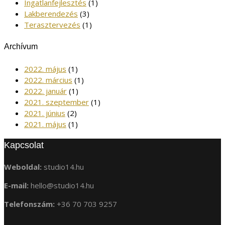
Ingatlanfejlesztés
(1)
Lakberendezés
(3)
Terasztervezés
(1)
Archívum
2022. május
(1)
2022. március
(1)
2022. január
(1)
2021. szeptember
(1)
2021. június
(2)
2021. május
(1)
Kapcsolat
Weboldal:
studio14.hu
E-mail:
hello@studio14.hu
Telefonszám:
+36 70 703 9257