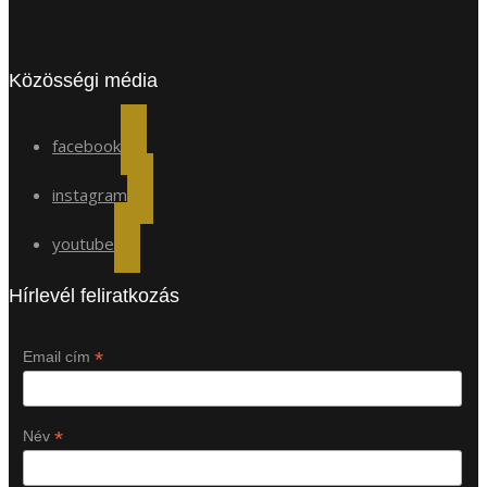
Közösségi média
facebook
instagram
youtube
Hírlevél feliratkozás
*
Email cím
*
Név