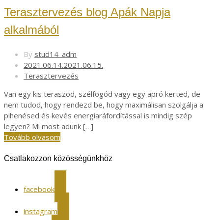
Terasztervezés blog Apák Napja
alkalmából
By
stud14_adm
2021.06.14.
2021.06.15.
Terasztervezés
Van egy kis teraszod, szélfogód vagy egy apró kerted, de
nem tudod, hogy rendezd be, hogy maximálisan szolgálja a
pihenésed és kevés energiaráfordítással is mindig szép
legyen? Mi most adunk […]
Tovább olvasom
Csatlakozzon közösségünkhöz
facebook
instagram