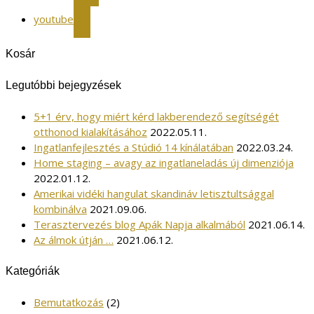
youtube
Kosár
Legutóbbi bejegyzések
5+1 érv, hogy miért kérd lakberendező segítségét
otthonod kialakításához
2022.05.11.
Ingatlanfejlesztés a Stúdió 14 kínálatában
2022.03.24.
Home staging – avagy az ingatlaneladás új dimenziója
2022.01.12.
Amerikai vidéki hangulat skandináv letisztultsággal
kombinálva
2021.09.06.
Terasztervezés blog Apák Napja alkalmából
2021.06.14.
Az álmok útján …
2021.06.12.
Kategóriák
Bemutatkozás
(2)