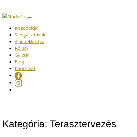
Kezdőoldal
Szolgáltatások
Ajándékkártya
Rólunk
Galéria
Blog
Kapcsolat
Kategória:
Terasztervezés